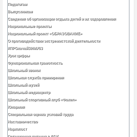
Педагогам
Выпускникам
Сведения об организации отдыха детей и их оздоровления
Национальные проекты
Национальный проект «ОБРАЗОВАНИЕ»
О противодействии экстремистской деятельности
#ПРОкачайЗИМУ63
Урок цифры
Функциональная грамотность
Школьный звонок
Школьная служба примирения
Школьный музей
Школьный медиацентр
Школьный спортивный клуб «Факел»
Юнармия
Специальная оценка условий труда
Наставничество
Наркопост
Организация питания в ДОУ