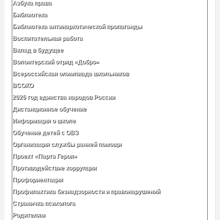
Азбука права
Библиотека
Библиотека антинаркотической пропаганды
Воспитательная работа
Вклад в будущее
Волонтерский отряд «Добро»
Всероссийская олимпиада школьников
ВСОКО
2026 год единства народов России
Дистанционное обучение
Информация о школе
Обучение детей с ОВЗ
Организация службы ранней помощи
Проект «Парта Героя»
Противодействие коррупции
Профориентация
Профилактика безнадзорности и правонарушений
Страничка психолога
Родителям