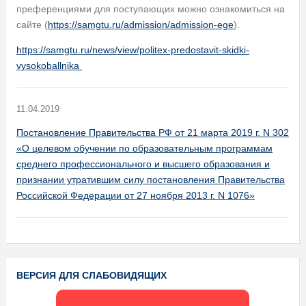
преференциями для поступающих можно ознакомиться на
сайте (
https://samgtu.ru/admission/admission-ege
).
https://samgtu.ru/news/view/politex-predostavit-skidki-
vysokoballnika
11.04.2019
Постановление Правительства РФ от 21 марта 2019 г. N 302
«О целевом обучении по образовательным программам
среднего профессионального и высшего образования и
признании утратившим силу постановления Правительства
Российской Федерации от 27 ноября 2013 г. N 1076»
ВЕРСИЯ ДЛЯ СЛАБОВИДЯЩИХ