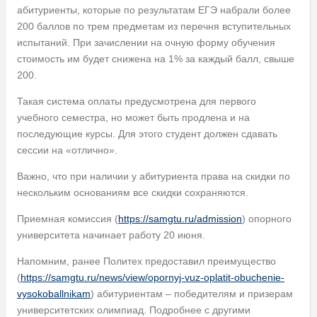
абитуриенты, которые по результатам ЕГЭ набрали более
200 баллов по трем предметам из перечня вступительных
испытаний. При зачислении на очную форму обучения
стоимость им будет снижена на 1% за каждый балл, свыше
200.
Такая система оплаты предусмотрена для первого
учебного семестра, но может быть продлена и на
последующие курсы. Для этого студент должен сдавать
сессии на «отлично».
Важно, что при наличии у абитуриента права на скидки по
нескольким основаниям все скидки сохраняются.
Приемная комиссия (
https://samgtu.ru/admission
) опорного
университета начинает работу 20 июня.
Напомним, ранее Политех предоставил преимущество
(
https://samgtu.ru/news/view/opornyj-vuz-oplatit-obuchenie-
vysokoballnikam
) абитуриентам – победителям и призерам
университетских олимпиад. Подробнее с другими