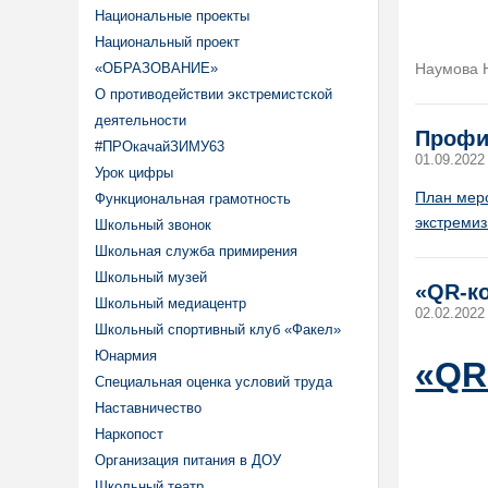
Национальные проекты
Национальный проект
«ОБРАЗОВАНИЕ»
Наумова Н
О противодействии экстремистской
деятельности
Профи
#ПРОкачайЗИМУ63
01.09.2022
Урок цифры
План мер
Функциональная грамотность
экстремиз
Школьный звонок
Школьная служба примирения
Школьный музей
«QR-к
Школьный медиацентр
02.02.2022
Школьный спортивный клуб «Факел»
Юнармия
«QR
Специальная оценка условий труда
Наставничество
Наркопост
Организация питания в ДОУ
Школьный театр