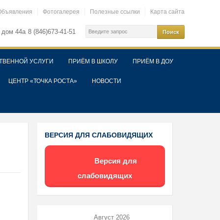
Объявления
Фотогалерея
Полезные ссылки
Карта сайта
 дом 44а
8 (846)673-41-51
ТВЕННОЙ УСЛУГИ
ПРИЁМ В ШКОЛУ
ПРИЁМ В ДОУ
ЦЕНТР «ТОЧКА РОСТА»
НОВОСТИ
ВЕРСИЯ ДЛЯ СЛАБОВИДЯЩИХ
Версия для
слабовидящих
Август 2026