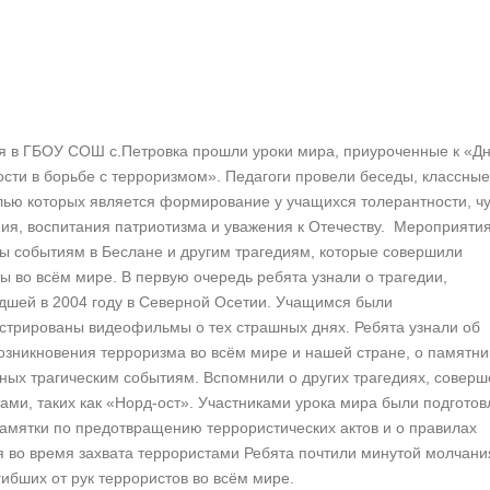
ря в ГБОУ СОШ с.Петровка прошли уроки мира, приуроченные к «Д
сти в борьбе с терроризмом». Педагоги провели беседы, классные
лью которых является формирование у учащихся толерантности, ч
ия, воспитания патриотизма и уважения к Отечеству. Мероприяти
ы событиям в Беслане и другим трагедиям, которые совершили
ы во всём мире. В первую очередь ребята узнали о трагедии,
дшей в 2004 году в Северной Осетии. Учащимся были
стрированы видеофильмы о тех страшных днях. Ребята узнали об
озникновения терроризма во всём мире и нашей стране, о памятни
ых трагическим событиям. Вспомнили о других трагедиях, совер
ами, таких как «Норд-ост». Участниками урока мира были подгото
амятки по предотвращению террористических актов и о правилах
 во время захвата террористами Ребята почтили минутой молчани
ибших от рук террористов во всём мире.