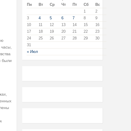
Пн
Вт
Ср
Чт
Пт
Сб
Вс
1
2
3
4
5
6
7
8
9
10
11
12
13
14
15
16
17
18
19
20
21
22
23
24
25
26
27
28
29
30
ню
31
 часы,
« Июл
увства
я были
ках,
шенных
влены
я