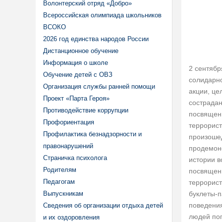
Волонтерский отряд «Добро»
Всероссийская олимпиада школьников
ВСОКО
2026 год единства народов России
Дистанционное обучение
Информация о школе
2 сентяб
Обучение детей с ОВЗ
солидарно
Организация службы ранней помощи
акции, це
Проект «Парта Героя»
сострадан
Противодействие коррупции
посвящен
Профориентация
террорист
Профилактика безнадзорности и
произоше
правонарушений
продемон
Страничка психолога
истории в
Родителям
посвященн
Педагогам
террорист
Выпускникам
буклеты-п
поведения
Сведения об организации отдыха детей
людей пог
и их оздоровления